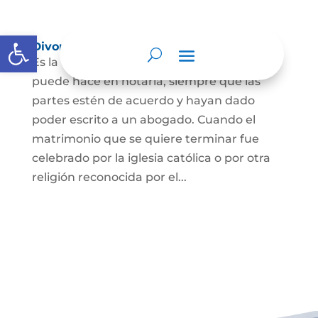
Abrir barra de herramientas
Divorcio
Es la terminación del Matrimonio Civil y se
puede hace en notaría, siempre que las
partes estén de acuerdo y hayan dado
poder escrito a un abogado. Cuando el
matrimonio que se quiere terminar fue
celebrado por la iglesia católica o por otra
religión reconocida por el...