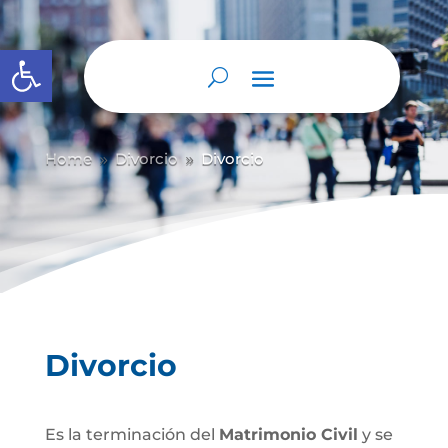
Abrir barra de herramientas
Home
Divorcio
Divorcio
9
9
Divorcio
Es la terminación del
Matrimonio Civil
y se