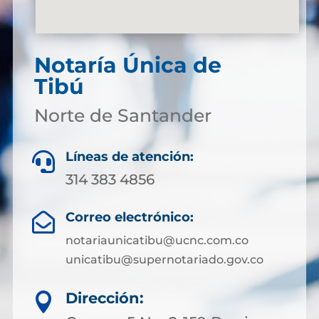
Notaría Única de
Tibú
Norte de Santander
Líneas de atención:

314 383 4856
Correo electrónico:

notariaunicatibu@ucnc.com.co
unicatibu@supernotariado.gov.co
Dirección:
