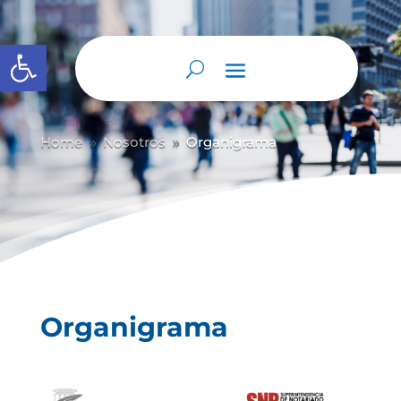
Abrir barra de herramientas
Home
Nosotros
Organigrama
9
9
Organigrama