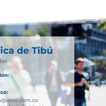
ica de Tibú
der
ión:
ico:
bu@ucnc.com.co