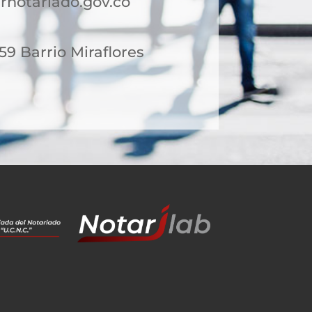
rnotariado.gov.co
159 Barrio Miraflores