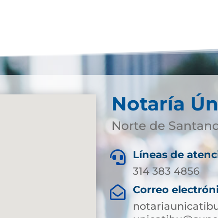
Notaría Ún
Norte de Santan
Líneas de atenc

314 383 4856
Correo electrón

notariaunicati