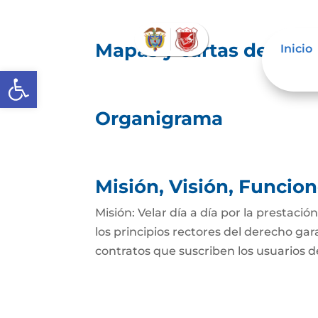
Mapas y cartas descrip
Inicio
Abrir barra de herramientas
Organigrama
Misión, Visión, Funcio
Misión: Velar día a día por la prestació
los principios rectores del derecho gar
contratos que suscriben los usuarios del 