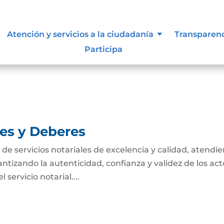
tivas de los procesos
Atención y servicios a la ciudadanía
Transparen
Participa
nes y Deberes
n de servicios notariales de excelencia y calidad, atendi
antizando la autenticidad, confianza y validez de los act
servicio notarial....