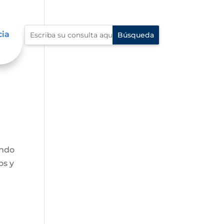
cia
endo
os y