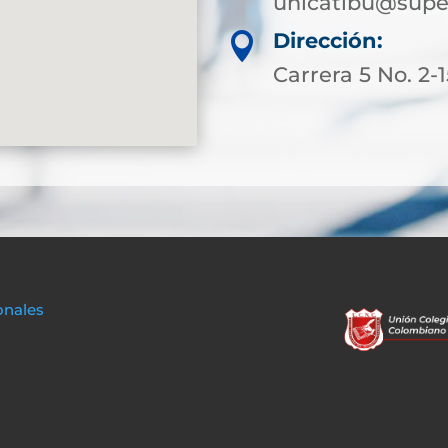
unicatibu@supe
Dirección:

Carrera 5 No. 2-
onales