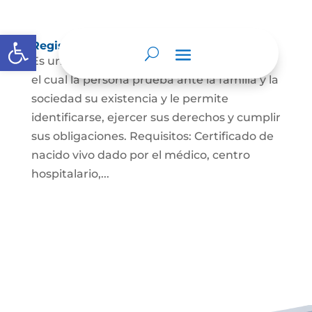
Abrir barra de herramientas
Registro Civil de Nacimiento
Es un documento indispensable mediante
el cual la persona prueba ante la familia y la
sociedad su existencia y le permite
identificarse, ejercer sus derechos y cumplir
sus obligaciones. Requisitos: Certificado de
nacido vivo dado por el médico, centro
hospitalario,...