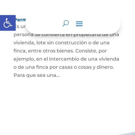
Abrir barra de herramientas
Permuta de Inmuebles
Es uno de los contratos para que una
persona se convierta en propietaria de una
vivienda, lote sin construcción o de una
finca, entre otros bienes. Consiste, por
ejemplo, en el intercambio de una vivienda
o de una finca por casas o cosas y dinero.
Para que sea una...