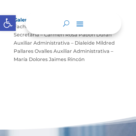
Abrir barra de herramientas
Galería
Fachada Notaría Equipo Notaría Tibu
Secretaria – Carmen Rosa Pabón Durán
Auxiliar Administrativa – Dialeide Mildred
Pallares Ovalles Auxiliar Administrativa –
María Dolores Jaimes Rincón