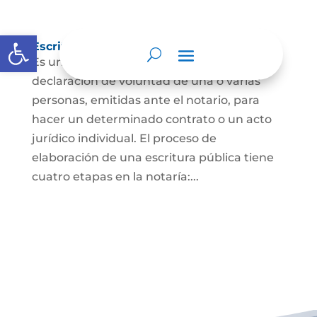
Abrir barra de herramientas
Escritura Pública
Es un documento que contiene la
declaración de voluntad de una o varias
personas, emitidas ante el notario, para
hacer un determinado contrato o un acto
jurídico individual. El proceso de
elaboración de una escritura pública tiene
cuatro etapas en la notaría:...