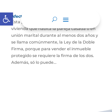
Abrir barra de herramientas
Afectación a Vivienda familiar
Esta protección la ordena la ley sobre la
vivienda que habita la pareja casada o en
unión marital durante al menos dos años y
se llama comúnmente, la Ley de la Doble
Firma, porque para vender el inmueble
protegido se requiere la firma de los dos.
Además, só lo puede...