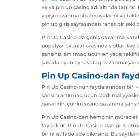
və ya pin up casino adı altında tanını
yaxşı qazanma strategiyalarını və təkli
pin up giriş sayfasından rahat bir şəkild
Pin Up Casino-da geniş qazanma katalo
populyar oyunlar arasında slotlar, liv
şansınızı artırmaq üçün ən yaxşı təklifl
şəkildə oyun oynayaraq qazanma şan
Pin Up Casino-dan fayda
Pin Up Casino-nun faydalarından biri 
şansını artırmaq üçün ciddi maliyyəsi
qərarlıdır, çünki casino qazanma şansı
Pin Up Casino-dan həmçinin müraciət 
faydalıdır. Pin Up Casino-dan giriş et
birini istifadə edə bilərsiniz. Bu say