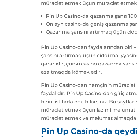
müraciət etmək üçün müraciət etmək ü
Pin Up Casino-da qazanma şansı 100%
Onlayn casino-da geniş qazanma şans
Qazanma şansını artırmaq üçün ciddi
Pin Up Casino-dan faydalarından biri 
şansını artırmaq üçün ciddi maliyyəsi
qərarlıdır, çünki casino qazanma şansı
azaltmaqda kömək edir.
Pin Up Casino-dan həmçinin müraciət 
faydalıdır. Pin Up Casino-dan giriş et
birini istifadə edə bilərsiniz. Bu say
müraciət etmək üçün lazımi məlumatla
müraciət etmək və məlumat almaqda ra
Pin Up Casino-da qeyd