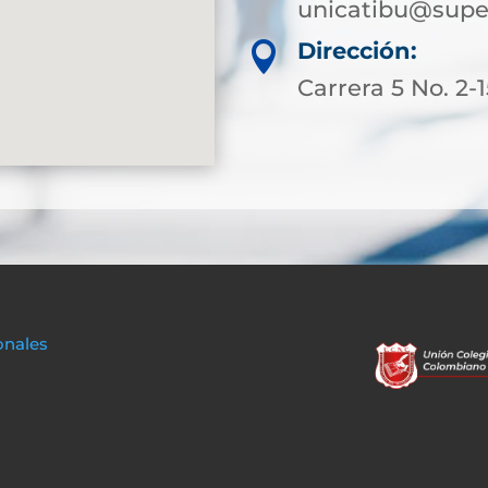
unicatibu@supe
Dirección:

Carrera 5 No. 2-
onales