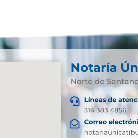
Notaría Ún
Norte de Santan
Líneas de atenc

314 383 4856
Correo electrón

notariaunicati