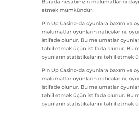
Burada hesabınızın məlumatlarını dəyişm
etmək mümkündür.
Pin Up Casino-da oyunlara baxım və oyna
məlumatlar oyunların nəticələrini, oyunl
istifadə olunur. Bu məlumatlar oyunların
təhlil etmək üçün istifadə olunur. Bu m
oyunların statistikalarını təhlil etmək 
Pin Up Casino-da oyunlara baxım və oyna
məlumatlar oyunların nəticələrini, oyunl
istifadə olunur. Bu məlumatlar oyunların
təhlil etmək üçün istifadə olunur. Bu m
oyunların statistikalarını təhlil etmək 