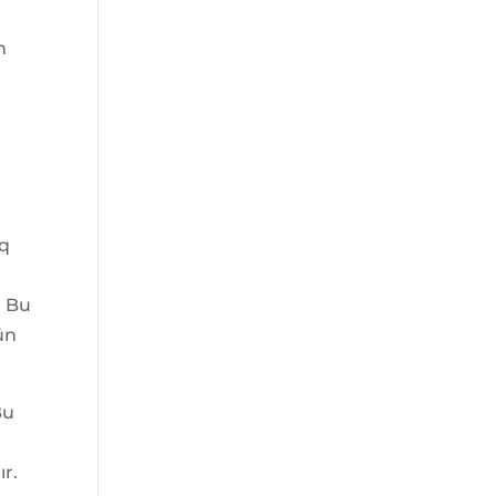
n
aq
. Bu
ün
Bu
ır.