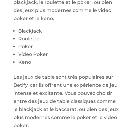
blackjack, le roulette et le poker, ou bien
des jeux plus modernes comme le video
poker et le keno.
Blackjack
Roulette
Poker
Video Poker
Keno
Les jeux de table sont très populaires sur
Betify, car ils offrent une expérience de jeu
intense et excitante. Vous pouvez choisir
entre des jeux de table classiques comme
le blackjack et le baccarat, ou bien des jeux
plus modernes comme le poker et le video
poker.