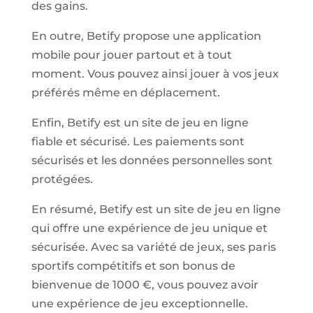
des gains.
En outre, Betify propose une application
mobile pour jouer partout et à tout
moment. Vous pouvez ainsi jouer à vos jeux
préférés même en déplacement.
Enfin, Betify est un site de jeu en ligne
fiable et sécurisé. Les paiements sont
sécurisés et les données personnelles sont
protégées.
En résumé, Betify est un site de jeu en ligne
qui offre une expérience de jeu unique et
sécurisée. Avec sa variété de jeux, ses paris
sportifs compétitifs et son bonus de
bienvenue de 1000 €, vous pouvez avoir
une expérience de jeu exceptionnelle.