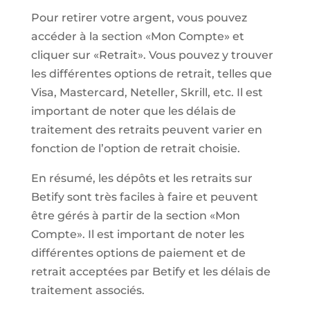
Pour retirer votre argent, vous pouvez
accéder à la section «Mon Compte» et
cliquer sur «Retrait». Vous pouvez y trouver
les différentes options de retrait, telles que
Visa, Mastercard, Neteller, Skrill, etc. Il est
important de noter que les délais de
traitement des retraits peuvent varier en
fonction de l’option de retrait choisie.
En résumé, les dépôts et les retraits sur
Betify sont très faciles à faire et peuvent
être gérés à partir de la section «Mon
Compte». Il est important de noter les
différentes options de paiement et de
retrait acceptées par Betify et les délais de
traitement associés.