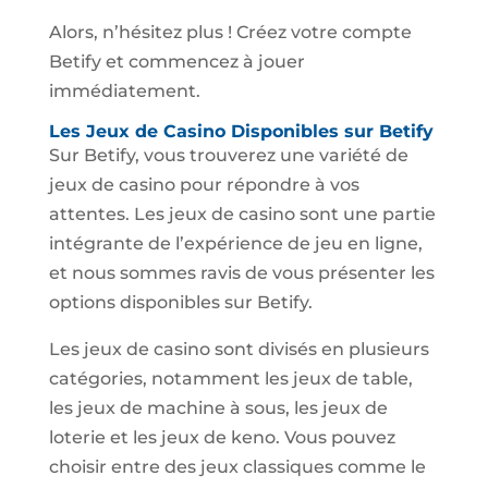
Alors, n’hésitez plus ! Créez votre compte
Betify et commencez à jouer
immédiatement.
Les Jeux de Casino Disponibles sur Betify
Sur Betify, vous trouverez une variété de
jeux de casino pour répondre à vos
attentes. Les jeux de casino sont une partie
intégrante de l’expérience de jeu en ligne,
et nous sommes ravis de vous présenter les
options disponibles sur Betify.
Les jeux de casino sont divisés en plusieurs
catégories, notamment les jeux de table,
les jeux de machine à sous, les jeux de
loterie et les jeux de keno. Vous pouvez
choisir entre des jeux classiques comme le