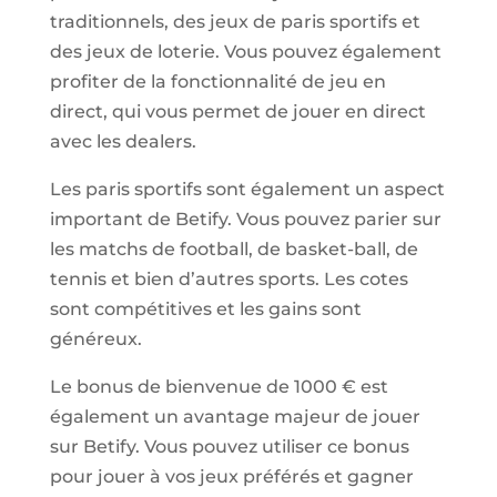
traditionnels, des jeux de paris sportifs et
des jeux de loterie. Vous pouvez également
profiter de la fonctionnalité de jeu en
direct, qui vous permet de jouer en direct
avec les dealers.
Les paris sportifs sont également un aspect
important de Betify. Vous pouvez parier sur
les matchs de football, de basket-ball, de
tennis et bien d’autres sports. Les cotes
sont compétitives et les gains sont
généreux.
Le bonus de bienvenue de 1000 € est
également un avantage majeur de jouer
sur Betify. Vous pouvez utiliser ce bonus
pour jouer à vos jeux préférés et gagner