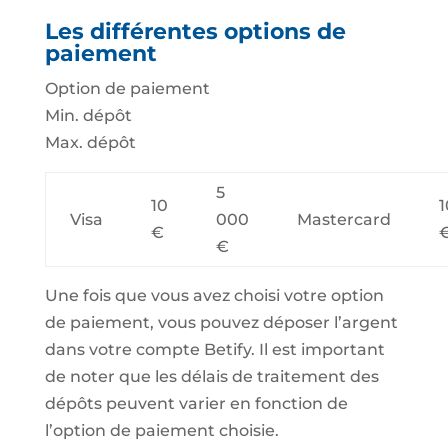
Les différentes options de
paiement
Option de paiement
Min. dépôt
Max. dépôt
5
10
1
Visa
000
Mastercard
€
€
Une fois que vous avez choisi votre option
de paiement, vous pouvez déposer l’argent
dans votre compte Betify. Il est important
de noter que les délais de traitement des
dépôts peuvent varier en fonction de
l’option de paiement choisie.