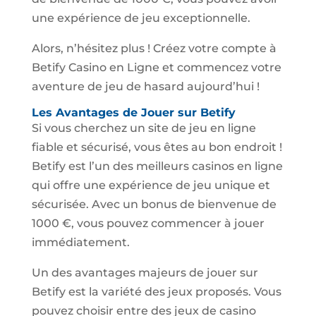
une expérience de jeu exceptionnelle.
Alors, n’hésitez plus ! Créez votre compte à
Betify Casino en Ligne et commencez votre
aventure de jeu de hasard aujourd’hui !
Les Avantages de Jouer sur Betify
Si vous cherchez un site de jeu en ligne
fiable et sécurisé, vous êtes au bon endroit !
Betify est l’un des meilleurs casinos en ligne
qui offre une expérience de jeu unique et
sécurisée. Avec un bonus de bienvenue de
1000 €, vous pouvez commencer à jouer
immédiatement.
Un des avantages majeurs de jouer sur
Betify est la variété des jeux proposés. Vous
pouvez choisir entre des jeux de casino