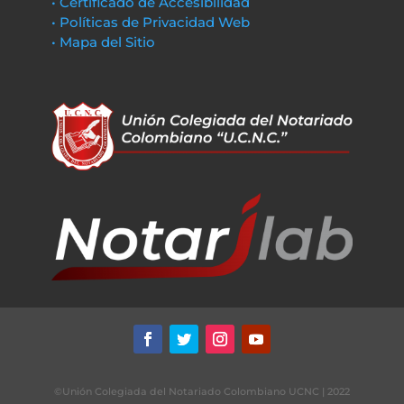
• Certificado de Accesibilidad
• Políticas de Privacidad Web
• Mapa del Sitio
©Unión Colegiada del Notariado Colombiano UCNC | 2022