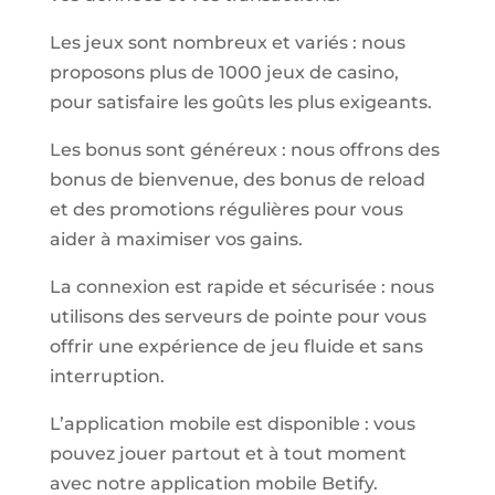
Les jeux sont nombreux et variés : nous
proposons plus de 1000 jeux de casino,
pour satisfaire les goûts les plus exigeants.
Les bonus sont généreux : nous offrons des
bonus de bienvenue, des bonus de reload
et des promotions régulières pour vous
aider à maximiser vos gains.
La connexion est rapide et sécurisée : nous
utilisons des serveurs de pointe pour vous
offrir une expérience de jeu fluide et sans
interruption.
L’application mobile est disponible : vous
pouvez jouer partout et à tout moment
avec notre application mobile Betify.