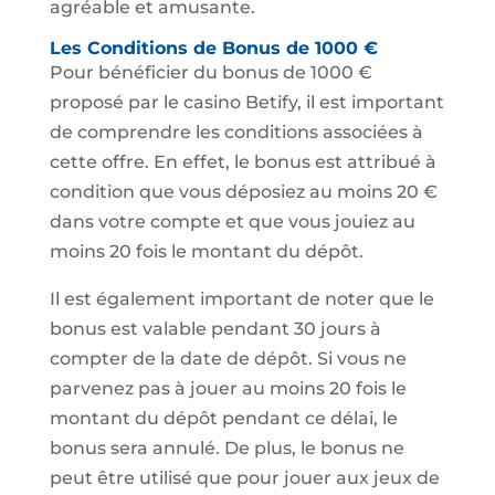
agréable et amusante.
Les Conditions de Bonus de 1000 €
Pour bénéficier du bonus de 1000 €
proposé par le casino Betify, il est important
de comprendre les conditions associées à
cette offre. En effet, le bonus est attribué à
condition que vous déposiez au moins 20 €
dans votre compte et que vous jouiez au
moins 20 fois le montant du dépôt.
Il est également important de noter que le
bonus est valable pendant 30 jours à
compter de la date de dépôt. Si vous ne
parvenez pas à jouer au moins 20 fois le
montant du dépôt pendant ce délai, le
bonus sera annulé. De plus, le bonus ne
peut être utilisé que pour jouer aux jeux de