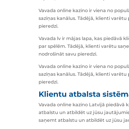
Vavada online kazino ir viena no popul
saziņas kanālus. Tādējā, klienti varētu
pieredzi.
Vavada lv ir mājas lapa, kas piedāvā k
par spēlēm. Tādējā, klienti varētu saņ
nodrošināt savu pieredzi.
Vavada online kazino ir viena no popul
saziņas kanālus. Tādējā, klienti varētu
pieredzi.
Klientu atbalsta sistē
Vavada online kazino Latvijā piedāvā 
atbalstu un atbildēt uz jūsu jautājumie
saņemt atbalstu un atbildēt uz jūsu j