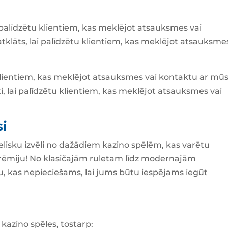
 palīdzētu klientiem, kas meklējot atsauksmes vai
klāts, lai palīdzētu klientiem, kas meklējot atsauksme
u klientiem, kas meklējot atsauksmes vai kontaktu ar mū
i, lai palīdzētu klientiem, kas meklējot atsauksmes vai
si
ielisku izvēli no dažādiem kazino spēlēm, kas varētu
 prēmiju! No klasičajām ruletam līdz modernajām
, kas nepieciešams, lai jums būtu iespējams iegūt
kazino spēles, tostarp: