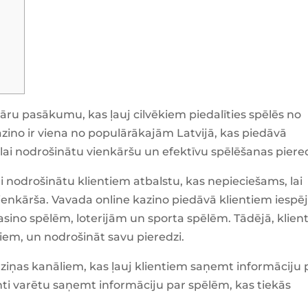
ulāru pasākumu, kas ļauj cilvēkiem piedalīties spēlēs no
zino ir viena no populārākajām Latvijā, kas piedāvā
 lai nodrošinātu vienkāršu un efektīvu spēlēšanas piered
 lai nodrošinātu klientiem atbalstu, kas nepieciešams, lai
ienkārša. Vavada online kazino piedāvā klientiem iespē
sino spēlēm, loterijām un sporta spēlēm. Tādējā, klient
iņiem, un nodrošināt savu pieredzi.
saziņas kanāliem, kas ļauj klientiem saņemt informāciju 
enti varētu saņemt informāciju par spēlēm, kas tiekās