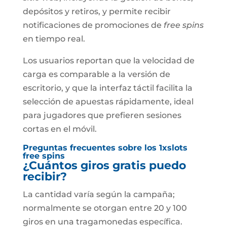
depósitos y retiros, y permite recibir
notificaciones de promociones de
free spins
en tiempo real.
Los usuarios reportan que la velocidad de
carga es comparable a la versión de
escritorio, y que la interfaz táctil facilita la
selección de apuestas rápidamente, ideal
para jugadores que prefieren sesiones
cortas en el móvil.
Preguntas frecuentes sobre los 1xslots
free spins
¿Cuántos giros gratis puedo
recibir?
La cantidad varía según la campaña;
normalmente se otorgan entre 20 y 100
giros en una tragamonedas específica.