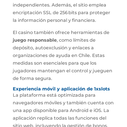
independientes. Además, el sitio emplea
encriptación SSL de 256 bits para proteger
la información personal y financiera.
El casino también ofrece herramientas de
juego responsable
, como límites de
depósito, autoexclusión y enlaces a
organizaciones de ayuda en Chile. Estas
medidas son esenciales para que los
jugadores mantengan el control y jueguen
de forma segura.
Experiencia móvil y aplicación de 1xslots
La plataforma está optimizada para
navegadores móviles y también cuenta con
una app disponible para Android e iOS. La
aplicación replica todas las funciones del
sitio web, incluyendo la gestión de bonos,