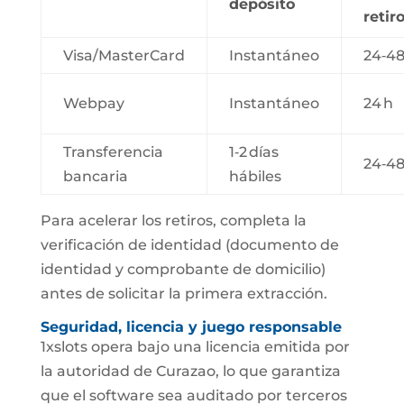
depósito
retir
Visa/MasterCard
Instantáneo
24‑48
Webpay
Instantáneo
24 h
Transferencia
1‑2 días
24‑48
bancaria
hábiles
Para acelerar los retiros, completa la
verificación de identidad (documento de
identidad y comprobante de domicilio)
antes de solicitar la primera extracción.
Seguridad, licencia y juego responsable
1xslots opera bajo una licencia emitida por
la autoridad de Curazao, lo que garantiza
que el software sea auditado por terceros