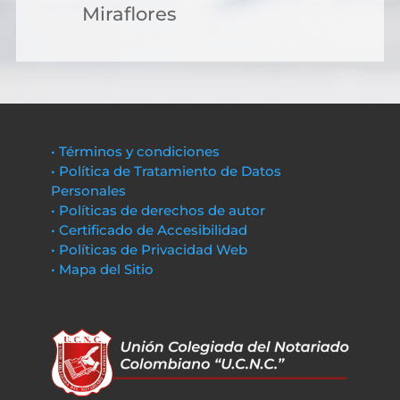
Miraflores
• Términos y condiciones
• Política de Tratamiento de Datos
Personales
• Políticas de derechos de autor
• Certificado de Accesibilidad
• Políticas de Privacidad Web
• Mapa del Sitio