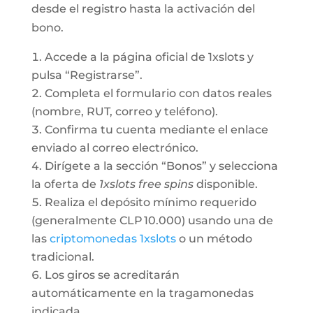
desde el registro hasta la activación del
bono.
Accede a la página oficial de 1xslots y
pulsa “Registrarse”.
Completa el formulario con datos reales
(nombre, RUT, correo y teléfono).
Confirma tu cuenta mediante el enlace
enviado al correo electrónico.
Dirígete a la sección “Bonos” y selecciona
la oferta de
1xslots free spins
disponible.
Realiza el depósito mínimo requerido
(generalmente CLP 10.000) usando una de
las
criptomonedas 1xslots
o un método
tradicional.
Los giros se acreditarán
automáticamente en la tragamonedas
indicada.