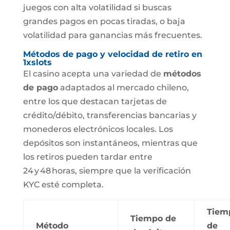
juegos con alta volatilidad si buscas
grandes pagos en pocas tiradas, o baja
volatilidad para ganancias más frecuentes.
Métodos de pago y velocidad de retiro en
1xslots
El casino acepta una variedad de
métodos
de pago
adaptados al mercado chileno,
entre los que destacan tarjetas de
crédito/débito, transferencias bancarias y
monederos electrónicos locales. Los
depósitos son instantáneos, mientras que
los retiros pueden tardar entre
24 y 48 horas, siempre que la verificación
KYC esté completa.
Tiem
Tiempo de
Método
de