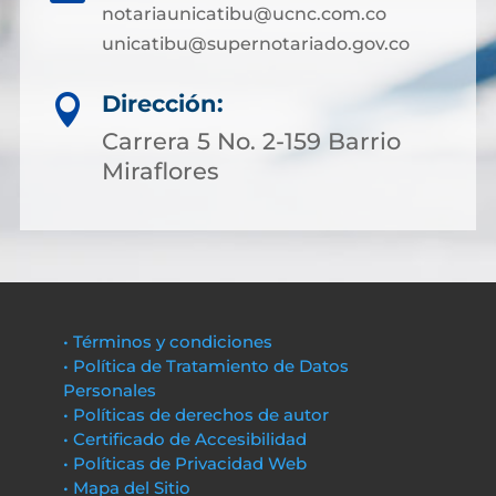
notariaunicatibu@ucnc.com.co
unicatibu@supernotariado.gov.co
Dirección:

Carrera 5 No. 2-159 Barrio
Miraflores
• Términos y condiciones
• Política de Tratamiento de Datos
Personales
• Políticas de derechos de autor
• Certificado de Accesibilidad
• Políticas de Privacidad Web
• Mapa del Sitio