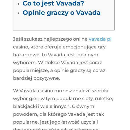
Co to jest Vavada?
Opinie graczy o Vavada
Jeśli szukasz najlepszego online
vavada pl
casino, które oferuje emocjonujące gry
hazardowe, to Vavada jest idealnym
wyborem. W Polsce Vavada jest coraz
popularniejsze, a opinie graczy są coraz
bardziej pozytywne.
W Vavada casino możesz znaleźć szeroki
wybór gier, w tym popularne sloty, ruletke,
blackjacki i wiele innych. Głównym
powodem, dla którego Vavada jest tak
popularne, jest jego łatwość użycia i
dostępność na różnych platformach.