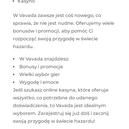
Kasyno
W Vavada zawsze jest coś nowego, co
sprawia, że nie jest nudne. Oferujemy wiele
bonusów i promocji, aby pomóc Ci
rozpocząć swoją przygodę w świecie
hazardu.
W Vavada znajdziesz:
Bonusy i promocje
Wielki wybór gier
Wygodę i emoce
Jeśli szukasz online kasyna, które oferuje
wszystko, co potrzebne do udanego
doświadczenia, to Vavada jest idealnym
wyborem. Zarejestruj się już dziś i zacznij
swoją przygodę w świecie hazardu!