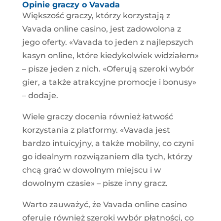
Opinie graczy o Vavada
Większość graczy, którzy korzystają z
Vavada online casino, jest zadowolona z
jego oferty. «Vavada to jeden z najlepszych
kasyn online, które kiedykolwiek widziałem»
– pisze jeden z nich. «Oferują szeroki wybór
gier, a także atrakcyjne promocje i bonusy»
– dodaje.
Wiele graczy docenia również łatwość
korzystania z platformy. «Vavada jest
bardzo intuicyjny, a także mobilny, co czyni
go idealnym rozwiązaniem dla tych, którzy
chcą grać w dowolnym miejscu i w
dowolnym czasie» – pisze inny gracz.
Warto zauważyć, że Vavada online casino
oferuje również szeroki wybór płatności, co