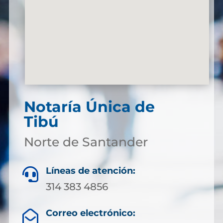
Notaría Única de
Tibú
Norte de Santander
Líneas de atención:

314 383 4856
Correo electrónico:
