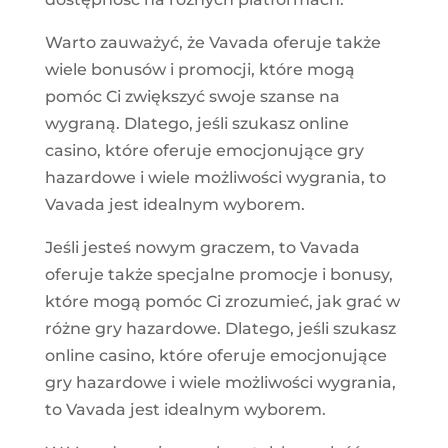
Warto zauważyć, że Vavada oferuje także
wiele bonusów i promocji, które mogą
pomóc Ci zwiększyć swoje szanse na
wygraną. Dlatego, jeśli szukasz online
casino, które oferuje emocjonujące gry
hazardowe i wiele możliwości wygrania, to
Vavada jest idealnym wyborem.
Jeśli jesteś nowym graczem, to Vavada
oferuje także specjalne promocje i bonusy,
które mogą pomóc Ci zrozumieć, jak grać w
różne gry hazardowe. Dlatego, jeśli szukasz
online casino, które oferuje emocjonujące
gry hazardowe i wiele możliwości wygrania,
to Vavada jest idealnym wyborem.