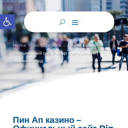
Abrir barra de herramientas
Home
Sin categoría
Пин Ап казино –
9
9
Официальный сайт Pin up играть онлайн |
Зеркало и вход
Пин Ап казино –