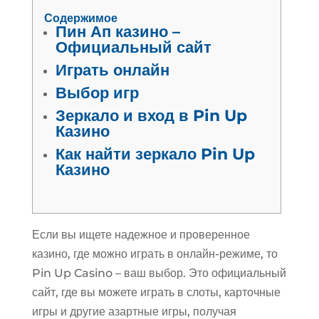
Содержимое
Пин Ап казино –
Официальный сайт
Играть онлайн
Выбор игр
Зеркало и вход в Pin Up
Казино
Как найти зеркало Pin Up
Казино
Если вы ищете надежное и проверенное
казино, где можно играть в онлайн-режиме, то
Pin Up Casino – ваш выбор. Это официальный
сайт, где вы можете играть в слоты, карточные
игры и другие азартные игры, получая