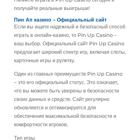
получайте реальные выигрыши!
Пин Ап казино – Официальный сайт
Если вы ищете надежный и безопасный способ
играть в онлайн-казино, то Pin Up Casino –
ваш выбор. Официальный сайт Pin Up Casino
предлагает широкий спектр игр, включая слоты,
карточные игры и рулетку.
Один из главных преимуществ Pin Up Casino
– это его официальный статус. Это означает,
что вы можете быть уверены в безопасности
своих данных и средств. Сайт регулярно
обновляется и оптимизируется для
обеспечения максимальной безопасности и
комфортности игроков.
Тип игры