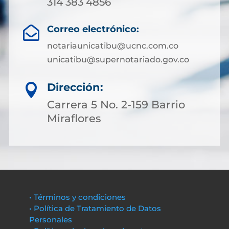
314 383 4856
Correo electrónico:

notariaunicatibu@ucnc.com.co
unicatibu@supernotariado.gov.co
Dirección:

Carrera 5 No. 2-159 Barrio
Miraflores
• Términos y condiciones
• Política de Tratamiento de Datos
Personales