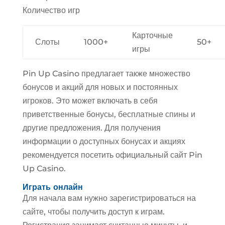
Количество игр
Карточные
Слоты
1000+
50+
игры
Pin Up Casino предлагает также множество
бонусов и акций для новых и постоянных
игроков. Это может включать в себя
приветственные бонусы, бесплатные спины и
другие предложения. Для получения
информации о доступных бонусах и акциях
рекомендуется посетить официальный сайт Pin
Up Casino.
Играть онлайн
Для начала вам нужно зарегистрироваться на
сайте, чтобы получить доступ к играм.