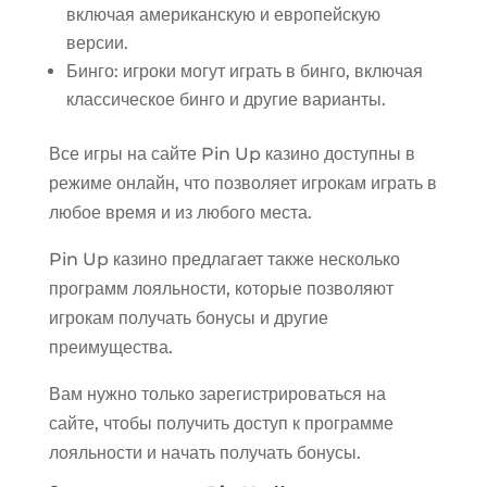
включая американскую и европейскую
версии.
Бинго: игроки могут играть в бинго, включая
классическое бинго и другие варианты.
Все игры на сайте Pin Up казино доступны в
режиме онлайн, что позволяет игрокам играть в
любое время и из любого места.
Pin Up казино предлагает также несколько
программ лояльности, которые позволяют
игрокам получать бонусы и другие
преимущества.
Вам нужно только зарегистрироваться на
сайте, чтобы получить доступ к программе
лояльности и начать получать бонусы.