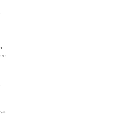
s
n
ren,
s
sse