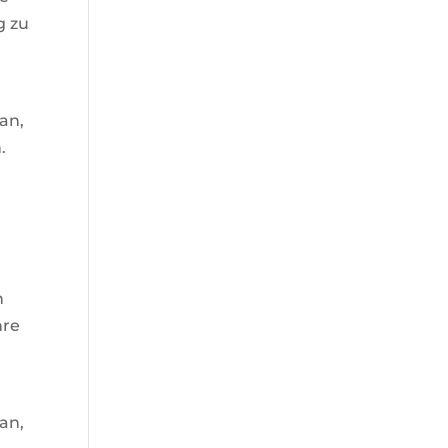
g zu
an,
.
n
hre
an,