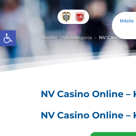
Inicio
Abrir barra de herramientas
Home
Sin categoría
NV Casino Onli
9
9
NV Casino Online –
NV Casino Online –