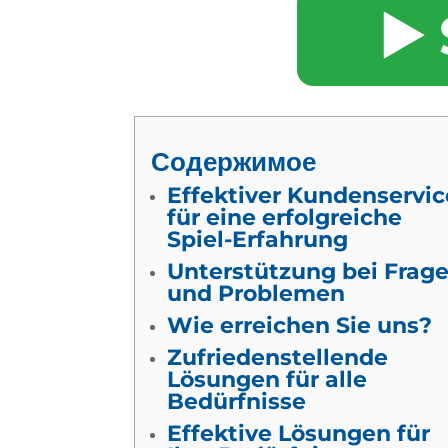
▶️
Содержимое
Effektiver Kundenservic
für eine erfolgreiche
Spiel-Erfahrung
Unterstützung bei Frag
und Problemen
Wie erreichen Sie uns?
Zufriedenstellende
Lösungen für alle
Bedürfnisse
Effektive Lösungen für