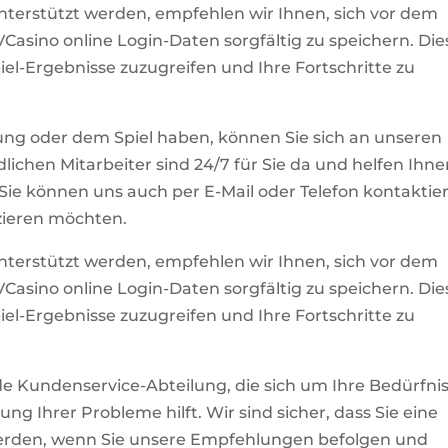
unterstützt werden, empfehlen wir Ihnen, sich vor dem
NVCasino online Login-Daten sorgfältig zu speichern. Die
piel-Ergebnisse zuzugreifen und Ihre Fortschritte zu
ung oder dem Spiel haben, können Sie sich an unseren
chen Mitarbeiter sind 24/7 für Sie da und helfen Ihne
Sie können uns auch per E-Mail oder Telefon kontaktie
zieren möchten.
unterstützt werden, empfehlen wir Ihnen, sich vor dem
NVCasino online Login-Daten sorgfältig zu speichern. Die
piel-Ergebnisse zuzugreifen und Ihre Fortschritte zu
de Kundenservice-Abteilung, die sich um Ihre Bedürfni
g Ihrer Probleme hilft. Wir sind sicher, dass Sie eine
werden, wenn Sie unsere Empfehlungen befolgen und