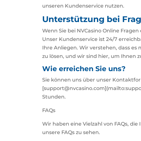
unseren Kundenservice nutzen.
Unterstützung bei Fra
Wenn Sie bei NVCasino Online Fragen o
Unser Kundenservice ist 24/7 erreichb
Ihre Anliegen. Wir verstehen, dass e
zu lösen, und wir sind hier, um Ihnen z
Wie erreichen Sie uns?
Sie können uns über unser Kontaktfor
[support@nvcasino.com](mailto:suppo
Stunden.
FAQs
Wir haben eine Vielzahl von FAQs, die I
unsere FAQs zu sehen.