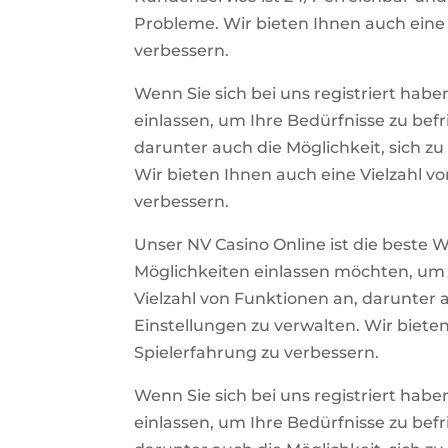
Probleme. Wir bieten Ihnen auch eine 
verbessern.
Wenn Sie sich bei uns registriert habe
einlassen, um Ihre Bedürfnisse zu befr
darunter auch die Möglichkeit, sich zu
Wir bieten Ihnen auch eine Vielzahl v
verbessern.
Unser NV Casino Online ist die beste Wa
Möglichkeiten einlassen möchten, um I
Vielzahl von Funktionen an, darunter a
Einstellungen zu verwalten. Wir biete
Spielerfahrung zu verbessern.
Wenn Sie sich bei uns registriert habe
einlassen, um Ihre Bedürfnisse zu befr