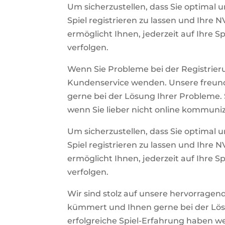
Um sicherzustellen, dass Sie optimal 
Spiel registrieren zu lassen und Ihre 
ermöglicht Ihnen, jederzeit auf Ihre S
verfolgen.
Wenn Sie Probleme bei der Registrier
Kundenservice wenden. Unsere freundli
gerne bei der Lösung Ihrer Probleme. 
wenn Sie lieber nicht online kommuni
Um sicherzustellen, dass Sie optimal 
Spiel registrieren zu lassen und Ihre 
ermöglicht Ihnen, jederzeit auf Ihre S
verfolgen.
Wir sind stolz auf unsere hervorragen
kümmert und Ihnen gerne bei der Lösun
erfolgreiche Spiel-Erfahrung haben 