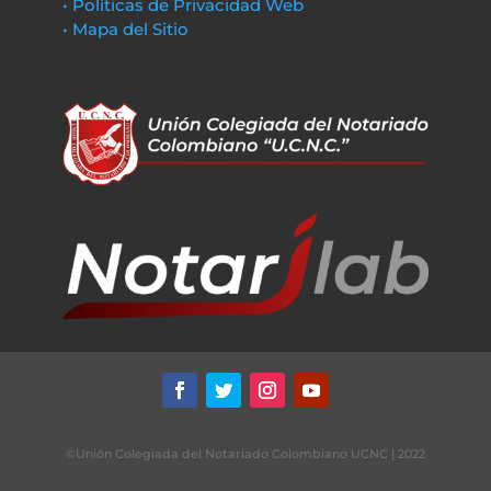
• Políticas de Privacidad Web
• Mapa del Sitio
©Unión Colegiada del Notariado Colombiano UCNC | 2022