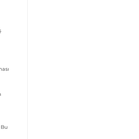
ş
ması
n
. Bu