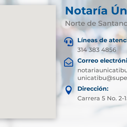
Notaría Ún
Norte de Santan
Líneas de atenc

314 383 4856
Correo electrón

notariaunicati
unicatibu@supe
Dirección:

Carrera 5 No. 2-