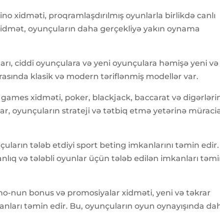
sino xidməti, proqramlaşdırılmış oyunlarla birlikdə canlı
 xidmət, oyunçuların daha gerçekliyə yakın oynama
ları, ciddi oyunçulara və yeni oyunçulara həmişə yeni və
rasında klasik və modern təriflənmiş modellər var.
games xidməti, poker, blackjack, baccarat və digərləri
lar, oyunçuların strateji və tətbiq etmə yetərinə müraci
çuların tələb etdiyi sport beting imkanlarını təmin edir
nlıq və tələbli oyunlar üçün tələb edilən imkanları təm
ino-nun bonus və promosiyalar xidməti, yeni və təkrar
anları təmin edir. Bu, oyunçuların oyun oynayışında da