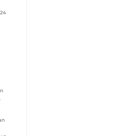
 24
in
n
man