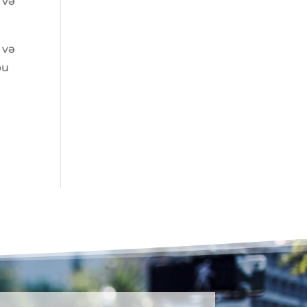
 və
 və
bu