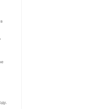
и
 в
ь
не
оду.