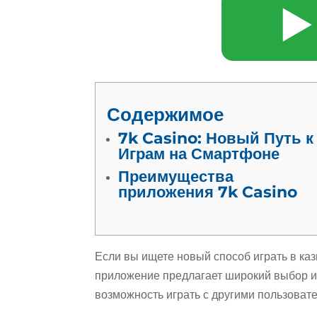
▶
Содержимое
7k Casino: Новый Путь к
Играм на Смартфоне
Преимущества
приложения 7k Casino
Если вы ищете новый способ играть в ка
приложение предлагает широкий выбор игр
возможность играть с другими пользоват