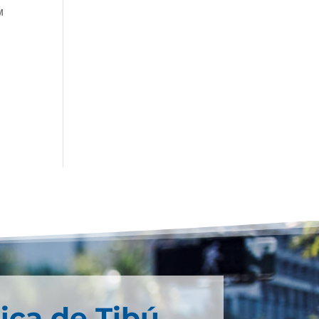
м
ica de Tibú