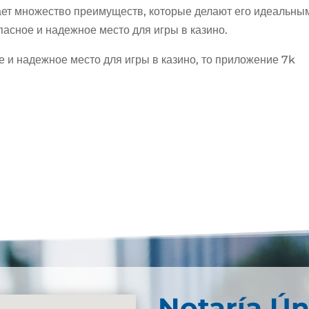
ает множество преимуществ, которые делают его идеальны
пасное и надежное место для игры в казино.
е и надежное место для игры в казино, то приложение 7k
Notaría Ún