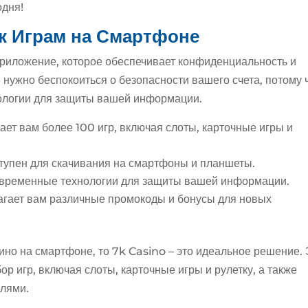
одня!
 к Играм на Смартфоне
приложение, которое обеспечивает конфиденциальность и
нужно беспокоиться о безопасности вашего счета, потому 
ологии для защиты вашей информации.
ает вам более 100 игр, включая слоты, карточные игры и
тупен для скачивания на смартфоны и планшеты.
современные технологии для защиты вашей информации.
агает вам различные промокоды и бонусы для новых
ино на смартфоне, то 7k Casino – это идеальное решение.
 игр, включая слоты, карточные игры и рулетку, а также
елями.