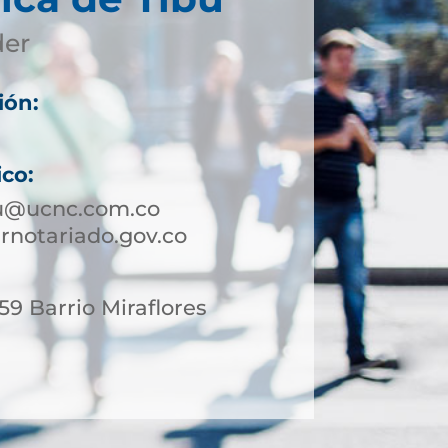
der
ión:
ico:
bu@ucnc.com.co
rnotariado.gov.co
159 Barrio Miraflores