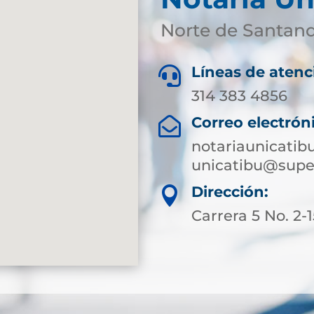
Norte de Santan
Líneas de atenc

314 383 4856
Correo electrón

notariaunicati
unicatibu@supe
Dirección:

Carrera 5 No. 2-