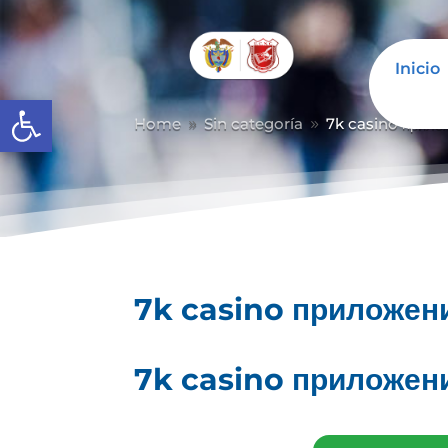
Inicio
Abrir barra de herramientas
Home
Sin categoría
7k casino прило
9
9
7k casino приложен
7k casino приложен