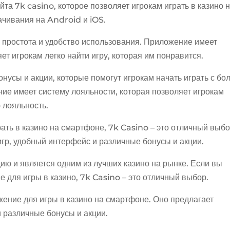
йта 7k casino, которое позволяет игрокам играть в казино 
ачивания на Android и iOS.
о простота и удобство использования. Приложение имеет
т игрокам легко найти игру, которая им понравится.
нусы и акции, которые помогут игрокам начать играть с бо
ние имеет систему лояльности, которая позволяет игрокам
 лояльность.
ать в казино на смартфоне, 7k Casino – это отличный выбо
гр, удобный интерфейс и различные бонусы и акции.
ию и является одним из лучших казино на рынке. Если вы
 для игры в казино, 7k Casino – это отличный выбор.
жение для игры в казино на смартфоне. Оно предлагает
 различные бонусы и акции.