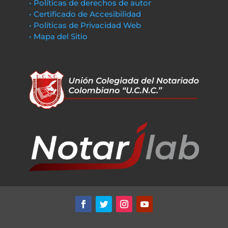
• Políticas de derechos de autor
• Certificado de Accesibilidad
• Políticas de Privacidad Web
• Mapa del Sitio