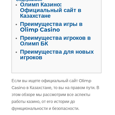
Олимп Казино:
Официальный сайт в
Казахстане
Преимущества игры в
Olimp Casino
Преимущества игроков в
Олимп БК
Преимущества для новых
игроков
Если вы ищете официальный сайт Olimp
Casino в Казахстане, то вы на правом пути. В
этом обзоре мы рассмотрим все аспекты
работы казино, от его истории до
функциональности и безопасности.