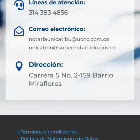
Líneas de atención:

314 383 4856
Correo electrónico:

notariaunicatibu@ucnc.com.co
unicatibu@supernotariado.gov.co
Dirección:

Carrera 5 No. 2-159 Barrio
Miraflores
• Términos y condiciones
• Política de Tratamiento de Datos