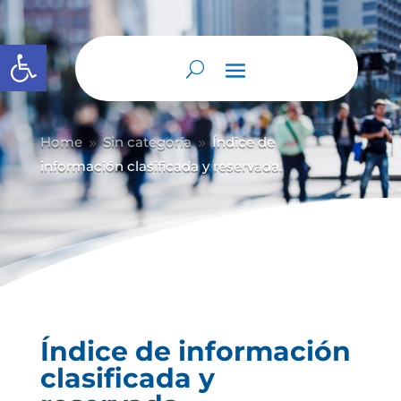
Abrir barra de herramientas
Home
Sin categoría
Índice de
9
9
información clasificada y reservada.
Índice de información
clasificada y