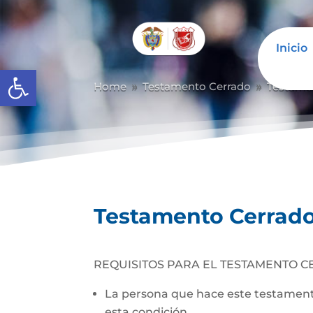
Inicio
Abrir barra de herramientas
Home
Testamento Cerrado
Testame
9
9
Testamento Cerrad
REQUISITOS PARA EL TESTAMENTO C
La persona que hace este testamento
esta condición.