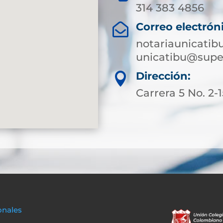
314 383 4856
Correo electrón

notariaunicati
unicatibu@supe
Dirección:

Carrera 5 No. 2-
onales