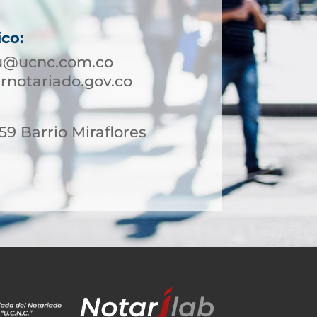
ico:
bu@ucnc.com.co
rnotariado.gov.co
159 Barrio Miraflores