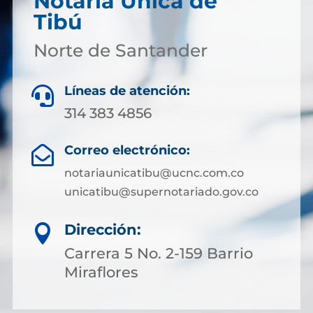
Notaría Única de
Tibú
Norte de Santander
Líneas de atención:

314 383 4856
Correo electrónico:

notariaunicatibu@ucnc.com.co
unicatibu@supernotariado.gov.co
Dirección:

Carrera 5 No. 2-159 Barrio
Miraflores